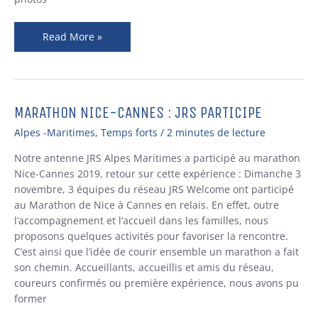
Read More »
MARATHON NICE-CANNES : JRS PARTICIPE
MARATHON
NICE-
Alpes -Maritimes
,
Temps forts
/
2 minutes de lecture
CANNES
:
Notre antenne JRS Alpes Maritimes a participé au marathon
JRS
Nice-Cannes 2019, retour sur cette expérience : Dimanche 3
PARTICIPE
novembre, 3 équipes du réseau JRS Welcome ont participé
au Marathon de Nice à Cannes en relais. En effet, outre
l’accompagnement et l’accueil dans les familles, nous
proposons quelques activités pour favoriser la rencontre.
C’est ainsi que l’idée de courir ensemble un marathon a fait
son chemin. Accueillants, accueillis et amis du réseau,
coureurs confirmés ou première expérience, nous avons pu
former