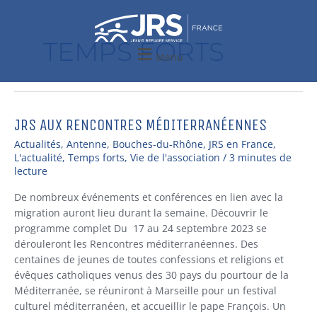
Aller
au
contenu
TEMPS FORTS
Menu
JRS AUX RENCONTRES MÉDITERRANÉENNES
JRS
aux
Actualités
,
Antenne
,
Bouches-du-Rhône
,
JRS en France
,
Rencontres
L'actualité
,
Temps forts
,
Vie de l'association
/
3 minutes de
méditerranéennes
lecture
De nombreux événements et conférences en lien avec la
migration auront lieu durant la semaine. Découvrir le
programme complet Du 17 au 24 septembre 2023 se
dérouleront les Rencontres méditerranéennes. Des
centaines de jeunes de toutes confessions et religions et
évêques catholiques venus des 30 pays du pourtour de la
Méditerranée, se réuniront à Marseille pour un festival
culturel méditerranéen, et accueillir le pape François. Un