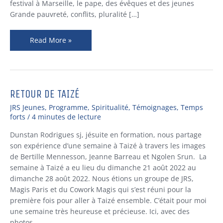
festival à Marseille, le pape, des évêques et des jeunes
Grande pauvreté, conflits, pluralité […]
Read More »
RETOUR DE TAIZÉ
Retour
de
JRS Jeunes
,
Programme
,
Spiritualité
,
Témoignages
,
Temps
Taizé
forts
/
4 minutes de lecture
Dunstan Rodrigues sj, jésuite en formation, nous partage
son expérience d’une semaine à Taizé à travers les images
de Bertille Mennesson, Jeanne Barreau et Ngolen Srun. La
semaine à Taizé a eu lieu du dimanche 21 août 2022 au
dimanche 28 août 2022. Nous étions un groupe de JRS,
Magis Paris et du Cowork Magis qui s’est réuni pour la
première fois pour aller à Taizé ensemble. C’était pour moi
une semaine très heureuse et précieuse. Ici, avec des
photos