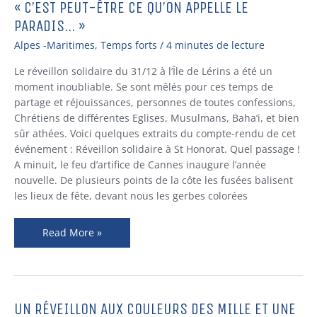
réveillon
« C’EST PEUT-ÊTRE CE QU’ON APPELLE LE
différent
PARADIS… »
à
Alpes -Maritimes
,
Temps forts
/
4 minutes de lecture
l’Île
de
Le réveillon solidaire du 31/12 à l’Île de Lérins a été un
Lérins
moment inoubliable. Se sont mêlés pour ces temps de
:
partage et réjouissances, personnes de toutes confessions,
« C’est
Chrétiens de différentes Eglises, Musulmans, Baha’i, et bien
peut-
sûr athées. Voici quelques extraits du compte-rendu de cet
être
événement : Réveillon solidaire à St Honorat. Quel passage !
ce
A minuit, le feu d’artifice de Cannes inaugure l’année
qu’on
nouvelle. De plusieurs points de la côte les fusées balisent
appelle
les lieux de fête, devant nous les gerbes colorées
le
paradis… »
Read More »
UN RÉVEILLON AUX COULEURS DES MILLE ET UNE
Un