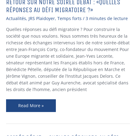
RETOUR SUR NOTRE SOIRÉE DÉBAT : «QUELLES
RETOUR
SUR
RÉPONSES AU DÉFI MIGRATOIRE ?»
NOTRE
Actualités
,
JRS Plaidoyer
,
Temps forts
/
3 minutes de lecture
SOIRÉE
DÉBAT
Quelles réponses au défi migratoire ? Pour construire la
:
société que nous voulons. Nous sommes très heureux de la
«QUELLES
richesse des échanges intervenus lors de notre soirée-débat
RÉPONSES
entre Jean-François Corty, co-fondateur du mouvement Pour
AU
une Europe migrante et solidaire, Jean-Yves Leconte,
DÉFI
sénateur représentant les Français établis hors de France,
MIGRATOIRE
Bénédicte Pételle, députée de la République en Marche et
?»
Jérôme Vignon, conseiller de l’Institut Jacques Delors. Ce
débat était animé par Guy Aurenche, avocat spécialisé dans
les droits de l’homme, ancien président
Read More »