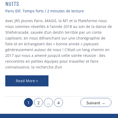
Réveillon
NUITS
aux
Paris IDF
,
Temps forts
/
2 minutes de lecture
couleurs
des
Avec JRS Jeunes Paris, MAGIS, la MT et la Plateforme nous
mille
nous sommes réveillés à l’année 2018 au son de la danse de
et
Shéhérazade, sauvée d’un destin terrible par un conte
une
captivant, en nous déhanchant sur une chorégraphie de
nuits
folie et en échangeant des « bonne année » joyeuses
généreusement autour de nous ! C’était un long chemin en
2017 qui nous a amené jusqu’à cette soirée réussie : des
rencontres en petites équipes pour travailler et faire
connaissance, la recherche d’un
Read More »
1
2
…
4
Suivant
→