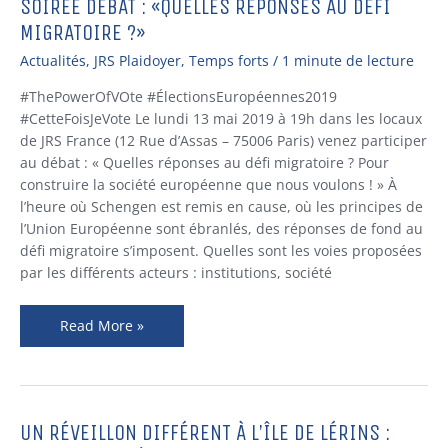
SOIRÉE DÉBAT : «QUELLES RÉPONSES AU DÉFI
SOIRÉE
DÉBAT
MIGRATOIRE ?»
:
Actualités
,
JRS Plaidoyer
,
Temps forts
/
1 minute de lecture
«QUELLES
RÉPONSES
#ThePowerOfVOte #ÉlectionsEuropéennes2019
AU
#CetteFoisJeVote Le lundi 13 mai 2019 à 19h dans les locaux
DÉFI
de JRS France (12 Rue d’Assas – 75006 Paris) venez participer
MIGRATOIRE
au débat : « Quelles réponses au défi migratoire ? Pour
?»
construire la société européenne que nous voulons ! » À
l’heure où Schengen est remis en cause, où les principes de
l’Union Européenne sont ébranlés, des réponses de fond au
défi migratoire s’imposent. Quelles sont les voies proposées
par les différents acteurs : institutions, société
Read More »
UN RÉVEILLON DIFFÉRENT À L’ÎLE DE LÉRINS :
Un