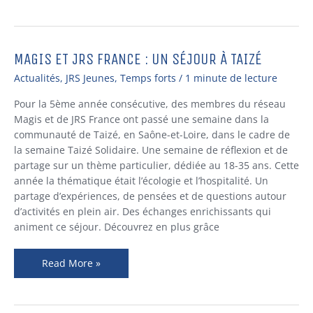
MAGIS ET JRS FRANCE : UN SÉJOUR À TAIZÉ
MAGIS
ET
Actualités
,
JRS Jeunes
,
Temps forts
/
1 minute de lecture
JRS
FRANCE
Pour la 5ème année consécutive, des membres du réseau
:
Magis et de JRS France ont passé une semaine dans la
UN
communauté de Taizé, en Saône-et-Loire, dans le cadre de
SÉJOUR
la semaine Taizé Solidaire. Une semaine de réflexion et de
À
partage sur un thème particulier, dédiée au 18-35 ans. Cette
TAIZÉ
année la thématique était l’écologie et l’hospitalité. Un
partage d’expériences, de pensées et de questions autour
d’activités en plein air. Des échanges enrichissants qui
animent ce séjour. Découvrez en plus grâce
Read More »