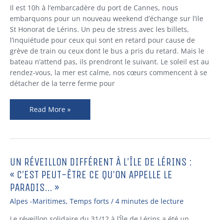
LERINS
Il est 10h à l’embarcadère du port de Cannes, nous
2018
embarquons pour un nouveau weekend d’échange sur l’ile
St Honorat de Lérins. Un peu de stress avec les billets,
l’inquiétude pour ceux qui sont en retard pour cause de
grève de train ou ceux dont le bus a pris du retard. Mais le
bateau n’attend pas, ils prendront le suivant. Le soleil est au
rendez-vous, la mer est calme, nos cœurs commencent à se
détacher de la terre ferme pour
Read More »
UN RÉVEILLON DIFFÉRENT À L’ÎLE DE LÉRINS :
Un
réveillon
« C’EST PEUT-ÊTRE CE QU’ON APPELLE LE
différent
PARADIS… »
à
Alpes -Maritimes
,
Temps forts
/
4 minutes de lecture
l’Île
de
Le réveillon solidaire du 31/12 à l’Île de Lérins a été un