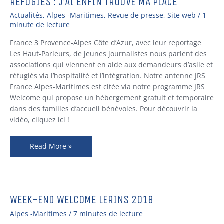
RÉFUGIÉS : J’AI ENFIN TROUVÉ MA PLACE
RÉFUGIÉS
:
Actualités
,
Alpes -Maritimes
,
Revue de presse
,
Site web
/
1
J’AI
minute de lecture
ENFIN
France 3 Provence-Alpes Côte d’Azur, avec leur reportage
TROUVÉ
Les Haut-Parleurs, de jeunes journalistes nous parlent des
MA
associations qui viennent en aide aux demandeurs d’asile et
PLACE
réfugiés via l’hospitalité et l’intégration. Notre antenne JRS
France Alpes-Maritimes est citée via notre programme JRS
Welcome qui propose un hébergement gratuit et temporaire
dans des familles d’accueil bénévoles. Pour découvrir la
vidéo, cliquez ici !
Read More »
WEEK-END WELCOME LERINS 2018
WEEK-
END
Alpes -Maritimes
/
7 minutes de lecture
WELCOME