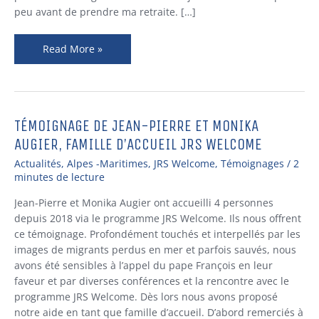
peu avant de prendre ma retraite. […]
Read More »
TÉMOIGNAGE DE JEAN-PIERRE ET MONIKA
TÉMOIGNAGE
DE
AUGIER, FAMILLE D’ACCUEIL JRS WELCOME
JEAN-
Actualités
,
Alpes -Maritimes
,
JRS Welcome
,
Témoignages
/
2
PIERRE
minutes de lecture
ET
MONIKA
Jean-Pierre et Monika Augier ont accueilli 4 personnes
AUGIER,
depuis 2018 via le programme JRS Welcome. Ils nous offrent
FAMILLE
ce témoignage. Profondément touchés et interpellés par les
D’ACCUEIL
images de migrants perdus en mer et parfois sauvés, nous
JRS
avons été sensibles à l’appel du pape François en leur
WELCOME
faveur et par diverses conférences et la rencontre avec le
programme JRS Welcome. Dès lors nous avons proposé
notre aide en tant que famille d’accueil. D’abord remerciés à