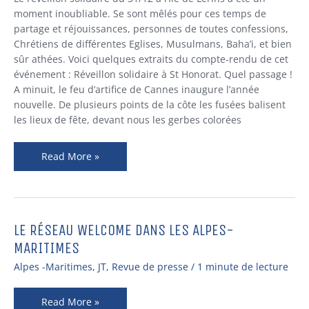
Lérins
moment inoubliable. Se sont mêlés pour ces temps de
:
partage et réjouissances, personnes de toutes confessions,
« C’est
Chrétiens de différentes Eglises, Musulmans, Baha’i, et bien
peut-
sûr athées. Voici quelques extraits du compte-rendu de cet
être
événement : Réveillon solidaire à St Honorat. Quel passage !
ce
A minuit, le feu d’artifice de Cannes inaugure l’année
qu’on
nouvelle. De plusieurs points de la côte les fusées balisent
appelle
les lieux de fête, devant nous les gerbes colorées
le
paradis… »
Read More »
LE RÉSEAU WELCOME DANS LES ALPES-
LE
RÉSEAU
MARITIMES
WELCOME
Alpes -Maritimes
,
JT
,
Revue de presse
/
1 minute de lecture
DANS
LES
Read More »
ALPES-