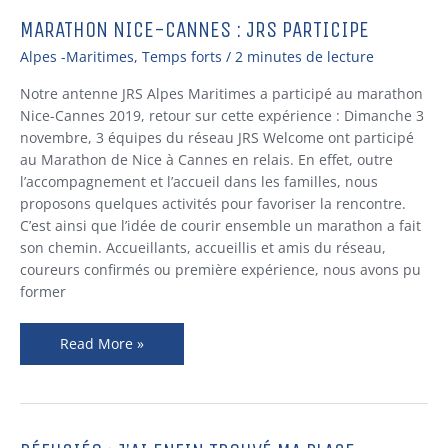
MARATHON NICE-CANNES : JRS PARTICIPE
MARATHON
NICE-
Alpes -Maritimes
,
Temps forts
/
2 minutes de lecture
CANNES
:
Notre antenne JRS Alpes Maritimes a participé au marathon
JRS
Nice-Cannes 2019, retour sur cette expérience : Dimanche 3
PARTICIPE
novembre, 3 équipes du réseau JRS Welcome ont participé
au Marathon de Nice à Cannes en relais. En effet, outre
l’accompagnement et l’accueil dans les familles, nous
proposons quelques activités pour favoriser la rencontre.
C’est ainsi que l’idée de courir ensemble un marathon a fait
son chemin. Accueillants, accueillis et amis du réseau,
coureurs confirmés ou première expérience, nous avons pu
former
Read More »