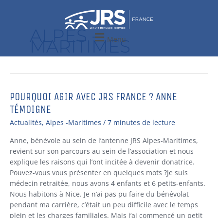
Aller
au
contenu
ALPES -
Menu
MARITIMES
POURQUOI AGIR AVEC JRS FRANCE ? ANNE
POURQUOI
AGIR
TÉMOIGNE
AVEC
Actualités
,
Alpes -Maritimes
/
7 minutes de lecture
JRS
FRANCE
Anne, bénévole au sein de l’antenne JRS Alpes-Maritimes,
?
revient sur son parcours au sein de l’association et nous
ANNE
explique les raisons qui l’ont incitée à devenir donatrice.
TÉMOIGNE
Pouvez-vous vous présenter en quelques mots ?Je suis
médecin retraitée, nous avons 4 enfants et 6 petits-enfants.
Nous habitons à Nice. Je n’ai pas pu faire du bénévolat
pendant ma carrière, c’était un peu difficile avec le temps
plein et les charges familiales. Mais j’ai commencé un petit