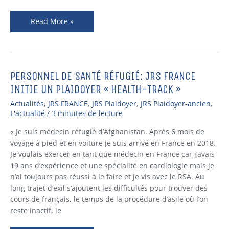
Read More »
PERSONNEL DE SANTÉ RÉFUGIÉ: JRS FRANCE
Personnel
de
INITIE UN PLAIDOYER « HEALTH-TRACK »
santé
Actualités
,
JRS FRANCE
,
JRS Plaidoyer
,
JRS Plaidoyer-ancien
,
réfugié:
L'actualité
/
3 minutes de lecture
JRS
France
« Je suis médecin réfugié d’Afghanistan. Après 6 mois de
initie
voyage à pied et en voiture je suis arrivé en France en 2018.
un
Je voulais exercer en tant que médecin en France car j’avais
plaidoyer
19 ans d’expérience et une spécialité en cardiologie mais je
« Health-
n’ai toujours pas réussi à le faire et je vis avec le RSA. Au
track »
long trajet d’exil s’ajoutent les difficultés pour trouver des
cours de français, le temps de la procédure d’asile où l’on
reste inactif, le