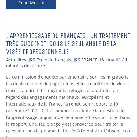
Read More »
L’APPRENTISSAGE DU FRANÇAIS : UN TRAITEMENT
L’apprentissage
du
TRÈS SUCCINCT, SOUS LE SEUL ANGLE DE LA
français
VISÉE PROFESSIONNELLE
:
Actualités
,
JRS École de français
,
JRS FRANCE
,
L'actualité
/
4
un
minutes de lecture
traitement
très
La commission d’enquête parlementaire sur “les migrations,
succinct,
les déplacements de populations et les conditions de vie et
sous
d’accès au droit des migrants, réfugiés et apatrides en
le
regard des engagements nationaux, européens et
seul
internationaux de la France” a rendu son rapport le 10
angle
novembre 2021. Cette commission aborde la question de
de
l’apprentissage linguistique de manière très succincte. Dans
la
le rapport, une seule page y est consacrée pour traiter la
visée
question sous le prisme de l’accès à l’emploi : « L’absence ou
professionnelle