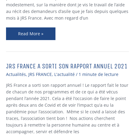
modestement, sur la manière dont je vis le travail de l’aide
au récit des demandeurs d’asile que je fais depuis quelques
mois à JRS France. Avec mon regard d’un
Read More »
JRS FRANCE A SORTI SON RAPPORT ANNUEL 2021
JRS
France
Actualités
,
JRS FRANCE
,
L'actualité
/
1 minute de lecture
a
sorti
JRS France a sorti son rapport annuel ! Le rapport fait le tour
son
de chacun de nos programmes et de ce qui a été vécus
rapport
pendant l’année 2021. Cela a été l’occasion de faire le point
annuel
après deux ans de Covid et de voir l’impact qu’a eu la
2021
pandémie pour l’association. Même si le covid a laissé des
traces, l’association tient bon ! Nos actions cherchent
toujours à remettre la personne humaine au centre et à
accompagner, servir et défendre les