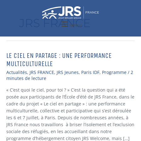
Aller
au
contenu
JRS FRANCE
Menu
LE CIEL EN PARTAGE : UNE PERFORMANCE
Le
ciel
MULTICULTURELLE
en
Actualités
,
JRS FRANCE
,
JRS Jeunes
,
Paris IDF
,
Programme
/
2
partage
minutes de lecture
:
Une
« C’est quoi le ciel, pour toi ? » C’est la question qui a été
performance
posée aux participants de l’École d’été de JRS France, dans le
multiculturelle
cadre du projet « Le ciel en partage » : une performance
multiculturelle, collective et participative qui s’est déroulée
les 6 et 7 juillet, à Paris. Depuis de nombreuses années, à
JRS France nous travaillons à briser l’isolement et l’exclusion
sociale des réfugiés, en les accueillant dans notre
programme d’hébergement citoyen JRS Welcome, mais […]