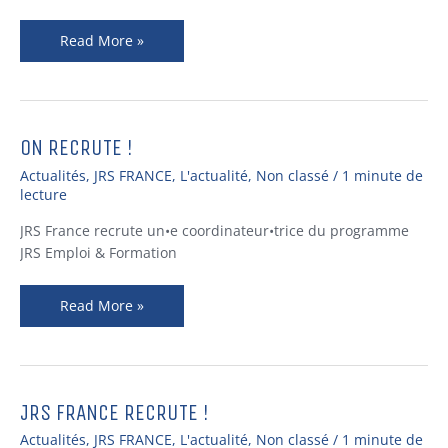
Read More »
ON RECRUTE !
On
recrute
Actualités
,
JRS FRANCE
,
L'actualité
,
Non classé
/
1 minute de
!
lecture
JRS France recrute un•e coordinateur•trice du programme
JRS Emploi & Formation
Read More »
JRS FRANCE RECRUTE !
JRS
France
Actualités
,
JRS FRANCE
,
L'actualité
,
Non classé
/
1 minute de