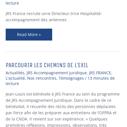
recrute
lecture
!
JRS France recrute un•e Directeur.trice Hospitalité-
accompagnement des antennes
Read More »
PARCOURIR LES CHEMINS DE L’EXIL
Parcourir
les
Actualités
,
JRS Accompagnement Juridique
,
JRS FRANCE
,
chemins
L'actualité
,
Nos rencontres
,
Témoignages
/
13 minutes de
de
lecture
l’exil
Jean-Louis est bénévole à JRS France au sein du programme
de JRS Accompagnement Juridique. Dans le cadre de ce
bénévolat, il recueille des récits des personnes déplacées
par force afin de les préparer aux entretiens de l’OFPRA et
de la CNDA. Il revient sur son expérience. « Quelques
premières réflexions, impressions, observations, très