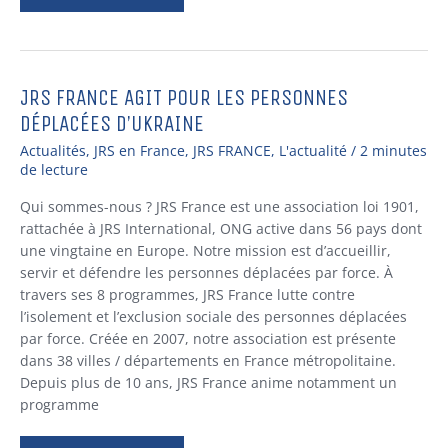
JRS FRANCE AGIT POUR LES PERSONNES
JRS
France
DÉPLACÉES D’UKRAINE
agit
Actualités
,
JRS en France
,
JRS FRANCE
,
L'actualité
/
2 minutes
pour
de lecture
les
personnes
Qui sommes-nous ? JRS France est une association loi 1901,
déplacées
rattachée à JRS International, ONG active dans 56 pays dont
d’Ukraine
une vingtaine en Europe. Notre mission est d’accueillir,
servir et défendre les personnes déplacées par force. À
travers ses 8 programmes, JRS France lutte contre
l’isolement et l’exclusion sociale des personnes déplacées
par force. Créée en 2007, notre association est présente
dans 38 villes / départements en France métropolitaine.
Depuis plus de 10 ans, JRS France anime notamment un
programme