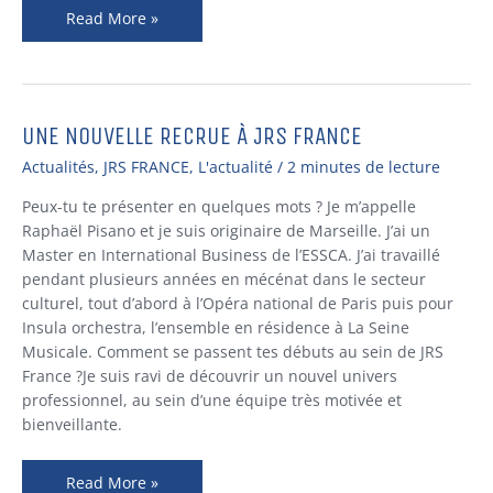
Read More »
UNE NOUVELLE RECRUE À JRS FRANCE
Une
nouvelle
Actualités
,
JRS FRANCE
,
L'actualité
/
2 minutes de lecture
recrue
à
Peux-tu te présenter en quelques mots ? Je m’appelle
JRS
Raphaël Pisano et je suis originaire de Marseille. J’ai un
France
Master en International Business de l’ESSCA. J’ai travaillé
pendant plusieurs années en mécénat dans le secteur
culturel, tout d’abord à l’Opéra national de Paris puis pour
Insula orchestra, l’ensemble en résidence à La Seine
Musicale. Comment se passent tes débuts au sein de JRS
France ?Je suis ravi de découvrir un nouvel univers
professionnel, au sein d’une équipe très motivée et
bienveillante.
Read More »