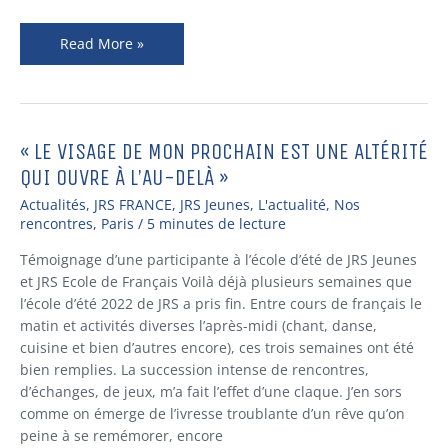
Read More »
« LE VISAGE DE MON PROCHAIN EST UNE ALTÉRITÉ
« Le
visage
QUI OUVRE À L’AU-DELÀ »
de
Actualités
,
JRS FRANCE
,
JRS Jeunes
,
L'actualité
,
Nos
mon
rencontres
,
Paris
/
5 minutes de lecture
prochain
est
Témoignage d’une participante à l’école d’été de JRS Jeunes
une
et JRS Ecole de Français Voilà déjà plusieurs semaines que
altérité
l’école d’été 2022 de JRS a pris fin. Entre cours de français le
qui
matin et activités diverses l’après-midi (chant, danse,
ouvre
cuisine et bien d’autres encore), ces trois semaines ont été
à
bien remplies. La succession intense de rencontres,
l’au-
d’échanges, de jeux, m’a fait l’effet d’une claque. J’en sors
delà »
comme on émerge de l’ivresse troublante d’un rêve qu’on
peine à se remémorer, encore