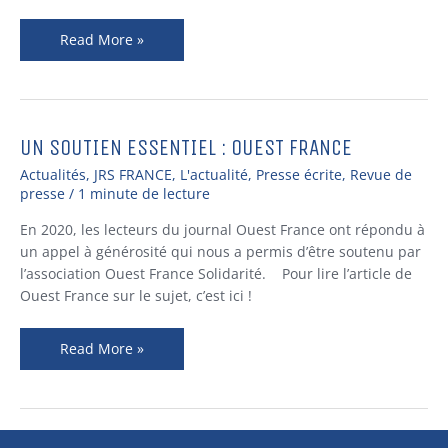
Read More »
UN SOUTIEN ESSENTIEL : OUEST FRANCE
UN
SOUTIEN
Actualités
,
JRS FRANCE
,
L'actualité
,
Presse écrite
,
Revue de
ESSENTIEL
presse
/
1 minute de lecture
:
En 2020, les lecteurs du journal Ouest France ont répondu à
OUEST
un appel à générosité qui nous a permis d’être soutenu par
FRANCE
l’association Ouest France Solidarité. Pour lire l’article de
Ouest France sur le sujet, c’est ici !
Read More »