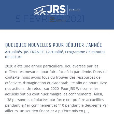
Aller
au
contenu
5 FÉVRIER 2021
Menu
QUELQUES NOUVELLES POUR DÉBUTER L’ANNÉE
QUELQUES
NOUVELLES
Actualités
,
JRS FRANCE
,
L'actualité
,
Programme
/
3 minutes
POUR
de lecture
DÉBUTER
2020 a été une année particulière, bouleversée par les
L’ANNÉE
différentes mesures pour faire face à la pandémie. Dans ce
contexte, nous avons tous dû trouver des ressources de
créativité, d’imagination et d’adaptabilité afin de poursuivre
nos actions. Un retour sur 2020 Pour JRS Welcome, les
accueils ont pu continuer malgré les confinements. Ainsi,
138 personnes déplacées par force ont pu être accueillies
pendant le 1er confinement et 110 pendant le deuxième.Par
ailleurs, un soutien financier a pu être mis en […]