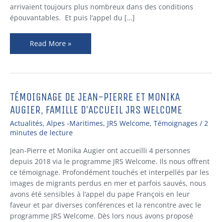
arrivaient toujours plus nombreux dans des conditions
épouvantables. Et puis l’appel du […]
Read More »
TÉMOIGNAGE DE JEAN-PIERRE ET MONIKA
TÉMOIGNAGE
DE
AUGIER, FAMILLE D’ACCUEIL JRS WELCOME
JEAN-
Actualités
,
Alpes -Maritimes
,
JRS Welcome
,
Témoignages
/
2
PIERRE
minutes de lecture
ET
MONIKA
Jean-Pierre et Monika Augier ont accueilli 4 personnes
AUGIER,
depuis 2018 via le programme JRS Welcome. Ils nous offrent
FAMILLE
ce témoignage. Profondément touchés et interpellés par les
D’ACCUEIL
images de migrants perdus en mer et parfois sauvés, nous
JRS
avons été sensibles à l’appel du pape François en leur
WELCOME
faveur et par diverses conférences et la rencontre avec le
programme JRS Welcome. Dès lors nous avons proposé