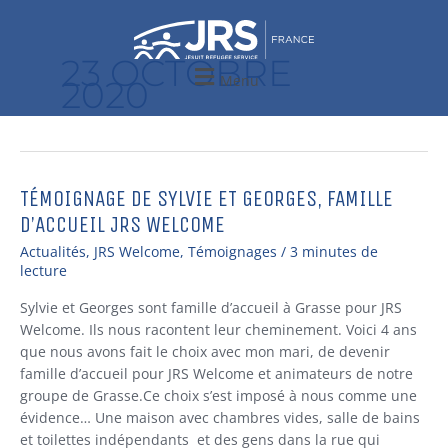
Aller
au
contenu
23 OCTOBRE
Menu
2020
TÉMOIGNAGE DE SYLVIE ET GEORGES, FAMILLE
TÉMOIGNAGE
DE
D’ACCUEIL JRS WELCOME
SYLVIE
Actualités
,
JRS Welcome
,
Témoignages
/
3 minutes de
ET
lecture
GEORGES,
FAMILLE
Sylvie et Georges sont famille d’accueil à Grasse pour JRS
D’ACCUEIL
Welcome. Ils nous racontent leur cheminement. Voici 4 ans
JRS
que nous avons fait le choix avec mon mari, de devenir
WELCOME
famille d’accueil pour JRS Welcome et animateurs de notre
groupe de Grasse.Ce choix s’est imposé à nous comme une
évidence… Une maison avec chambres vides, salle de bains
et toilettes indépendants et des gens dans la rue qui