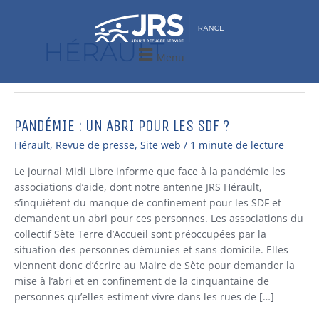
Aller
au
contenu
HÉRAULT
Menu
PANDÉMIE : UN ABRI POUR LES SDF ?
PANDÉMIE
:
Hérault
,
Revue de presse
,
Site web
/
1 minute de lecture
UN
ABRI
Le journal Midi Libre informe que face à la pandémie les
POUR
associations d’aide, dont notre antenne JRS Hérault,
LES
s’inquiètent du manque de confinement pour les SDF et
SDF
demandent un abri pour ces personnes. Les associations du
?
collectif Sète Terre d’Accueil sont préoccupées par la
situation des personnes démunies et sans domicile. Elles
viennent donc d’écrire au Maire de Sète pour demander la
mise à l’abri et en confinement de la cinquantaine de
personnes qu’elles estiment vivre dans les rues de […]