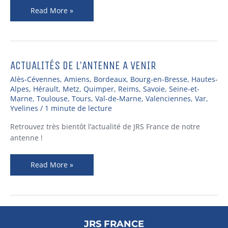
Read More »
ACTUALITÉS DE L’ANTENNE A VENIR
ACTUALITÉS
DE
Alès-Cévennes
,
Amiens
,
Bordeaux
,
Bourg-en-Bresse
,
Hautes-
L’ANTENNE
Alpes
,
Hérault
,
Metz
,
Quimper
,
Reims
,
Savoie
,
Seine-et-
A
Marne
,
Toulouse
,
Tours
,
Val-de-Marne
,
Valenciennes
,
Var
,
Yvelines
/
1 minute de lecture
VENIR
Retrouvez très bientôt l’actualité de JRS France de notre
antenne !
Read More »
JRS FRANCE