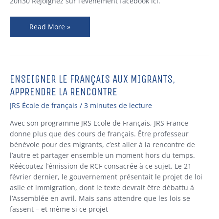
20h30 Rejoignez sur l’événement facebook ici.
Read More »
ENSEIGNER LE FRANÇAIS AUX MIGRANTS,
Enseigner
le
APPRENDRE LA RENCONTRE
français
JRS École de français
/
3 minutes de lecture
aux
migrants,
Avec son programme JRS Ecole de Français, JRS France
apprendre
donne plus que des cours de français. Être professeur
la
bénévole pour des migrants, c’est aller à la rencontre de
rencontre
l’autre et partager ensemble un moment hors du temps.
Réécoutez l’émission de RCF consacrée à ce sujet. Le 21
février dernier, le gouvernement présentait le projet de loi
asile et immigration, dont le texte devrait être débattu à
l’Assemblée en avril. Mais sans attendre que les lois se
fassent – et même si ce projet