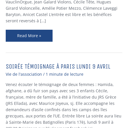
Médard
VauclinOrgue, Jean Galard Violons, Cécile Tête, Hugues
(Paris
Girard Violoncelle, Amélie Potier Mezzo, Clémence Laveggi
5è)
Baryton, Anicet Castel L’entrée est libre et les bénéfices
seront reversés à […]
Read More »
SOIRÉE TÉMOIGNAGE À PARIS LUNDI 9 AVRIL
Soirée
témoignage
Vie de l'association
/
1 minute de lecture
à
Paris
Venez écouter le témoignage de deux femmes : Hamida,
lundi
afghane, a dû fuir son pays avec ses 3 enfants Cécile,
9
française, mère de famille, a été à l’initiative du JRS Grèce
avril
(JRS Ellada), avec Maurice Joyeux, sj. Elle accompagne les
demandeurs d’asile confinés dans les camps des îles
grecques, aux portes de l’UE. Entrée libre La soirée aura lieu
à Sainte-Marie des Batignolles (Paris 17è), lundi 9 avril à