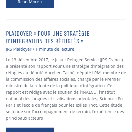
Read More »
PLAIDOYER « POUR UNE STRATÉGIE
PLAIDOYER
« POUR
D’INTÉGRATION DES RÉFUGIÉS »
UNE
JRS Plaidoyer
/
1 minute de lecture
STRATÉGIE
D’INTÉGRATION
Le 13 décembre 2017, le Jesuit Refugee Service (JRS France)
DES
a présenté son rapport Pour une stratégie d’intégration des
RÉFUGIÉS »
réfugiés au député Aurélien Taché, député LRM, membre de
la commission des affaires sociales, chargé par le Premier
ministre de la refonte de la politique d’intégration. Ce
rapport est rédigé avec le soutien de l’INALCO, l’Institut
national des langues et civilisations orientales, Sciences Po
Paris et l’école de français pour les exilés Thot. Cette étude
se fonde sur l’accompagnement de terrain, l’expérience des
principaux acteurs