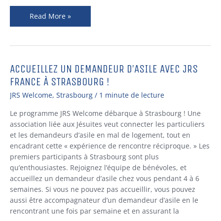
Read More »
ACCUEILLEZ UN DEMANDEUR D’ASILE AVEC JRS
ACCUEILLEZ
UN
FRANCE À STRASBOURG !
DEMANDEUR
JRS Welcome
,
Strasbourg
/
1 minute de lecture
D’ASILE
AVEC
Le programme JRS Welcome débarque à Strasbourg ! Une
JRS
association liée aux Jésuites veut connecter les particuliers
FRANCE
et les demandeurs d’asile en mal de logement, tout en
À
encadrant cette « expérience de rencontre réciproque. » Les
STRASBOURG
premiers participants à Strasbourg sont plus
!
qu’enthousiastes. Rejoignez l’équipe de bénévoles, et
accueillez un demandeur d’asile chez vous pendant 4 à 6
semaines. Si vous ne pouvez pas accueillir, vous pouvez
aussi être accompagnateur d’un demandeur d’asile en le
rencontrant une fois par semaine et en assurant la