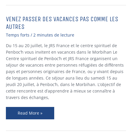
VENEZ PASSER DES VACANCES PAS COMME LES
Venez
passer
AUTRES
des
Temps forts
/
2 minutes de lecture
vacances
pas
Du 15 au 20 juillet, le JRS France et le centre spirituel de
comme
Penboc’h vous invitent en vacances dans le Morbihan Le
les
Centre spirituel de Penboc’h et JRS France organisent un
autres
séjour de vacances entre personnes réfugiées de différents
pays et personnes originaires de France, ou y vivant depuis
de longues années. Ce séjour aura lieu du samedi 15 au
jeudi 20 juillet, à Penboc’h, dans le Morbihan. L’objectif de
cette rencontre est d’apprendre à mieux se connaître à
travers des échanges,
Read More »