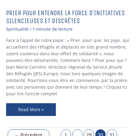
PRIER POUR ENTENDRE LA FORCE D’INITIATIVES
Prier
pour
SILENCIEUSES ET DISCRÈTES
entendre
Spiritualité
/
1 minute de lecture
la
force
Face à l’appel de notre pape : « Prier pour que les pays, qui
d’initiatives
accueillent des réfugiés et déplacés en très grand nombre,
silencieuses
soient soutenus dans leur effort de solidarité », nous
et
pouvons être désorientés. Comment faire ? Prier pour qui ?
discrètes
Jean Marie Carrière, directeur régional du Service Jésuite
des Réfugiés (JRS) Europe, nous livre quelques images de
solidarité. Pourrions-nous être en connivence, par la prière,
avec ces personnes qui donnent de leur temps ? Cliquez ici
pour lire l’article complet
Read More »
←
Précédent
1
…
29
30
31