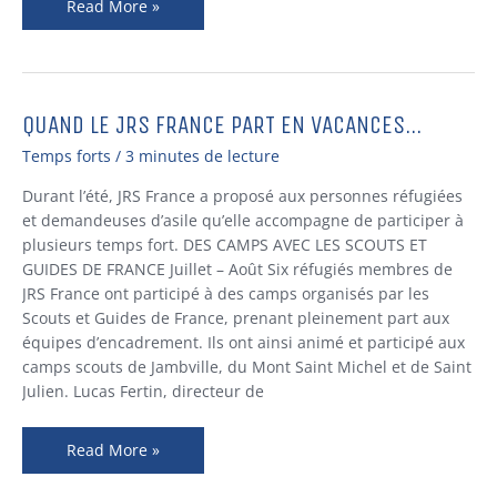
Read More »
QUAND LE JRS FRANCE PART EN VACANCES…
Quand
le
Temps forts
/
3 minutes de lecture
JRS
France
Durant l’été, JRS France a proposé aux personnes réfugiées
part
et demandeuses d’asile qu’elle accompagne de participer à
en
plusieurs temps fort. DES CAMPS AVEC LES SCOUTS ET
vacances…
GUIDES DE FRANCE Juillet – Août Six réfugiés membres de
JRS France ont participé à des camps organisés par les
Scouts et Guides de France, prenant pleinement part aux
équipes d’encadrement. Ils ont ainsi animé et participé aux
camps scouts de Jambville, du Mont Saint Michel et de Saint
Julien. Lucas Fertin, directeur de
Read More »