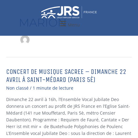
Aller
au
contenu
MARION
Menu
CONCERT DE MUSIQUE SACREE – DIMANCHE 22
CONCERT
DE
AVRIL À SAINT-MÉDARD (PARIS 5È)
MUSIQUE
Non classé
/
1 minute de lecture
SACREE
–
Dimanche 22 avril à 16h, l’Ensemble Vocal Jubilate Deo
Dimanche
donnera un concert au profit de JRS France en l’Eglise Saint-
22
Médard (141 rue Mouffetard, Paris 5è, métro Censier
avril
Daubenton). Programme : Requiem de Fauré, Cantate « Der
à
Herr ist mit mir « de Buxtehude Polyphonies de Poulenc
Saint-
L’Ensemble vocal Jubilate Deo : sous la direction de : Laurent