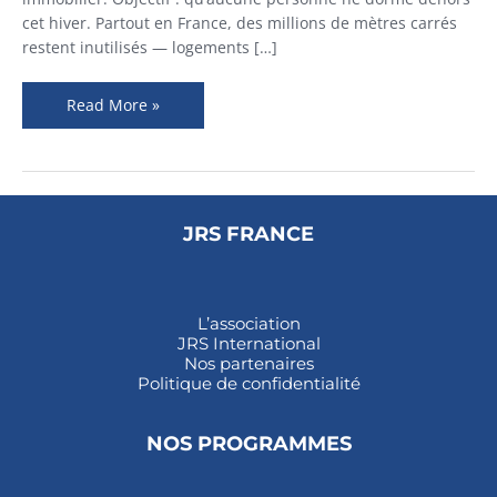
à
cet hiver. Partout en France, des millions de mètres carrés
la
restent inutilisés — logements […]
rue
:
Read More »
3
500
solutions
JRS FRANCE
L’association
JRS International
Nos partenaires
Politique de confidentialité
NOS PROGRAMMES