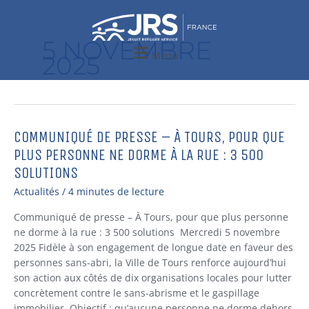
Aller
au
contenu
5 NOVEMBRE
Menu
2025
COMMUNIQUÉ DE PRESSE – À TOURS, POUR QUE
Communiqué
de
PLUS PERSONNE NE DORME À LA RUE : 3 500
presse
SOLUTIONS
–
Actualités
/
4 minutes de lecture
À
Tours,
Communiqué de presse – À Tours, pour que plus personne
pour
ne dorme à la rue : 3 500 solutions Mercredi 5 novembre
que
2025 Fidèle à son engagement de longue date en faveur des
plus
personnes sans-abri, la Ville de Tours renforce aujourd’hui
personne
son action aux côtés de dix organisations locales pour lutter
ne
concrètement contre le sans-abrisme et le gaspillage
dorme
immobilier. Objectif : qu’aucune personne ne dorme dehors