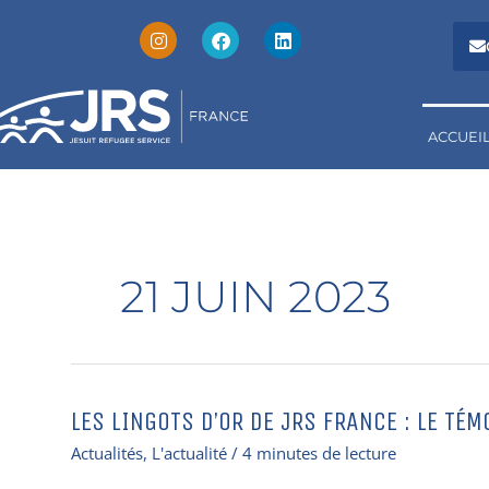
I
F
L
Aller
n
a
i
au
s
c
n
t
e
k
contenu
a
b
e
g
o
d
r
o
i
a
k
n
ACCUEI
m
21 JUIN 2023
LES LINGOTS D’OR DE JRS FRANCE : LE TÉ
Les
lingots
Actualités
,
L'actualité
/
4 minutes de lecture
d’or