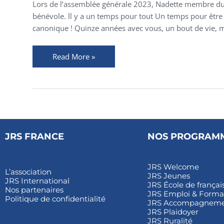
de
Lors de l’assemblée générale 2023, Nadette membre du c
JRS
bénévole. ll y a un temps pour tout Un temps pour être a
France
canonique ! Quinze années avec vous, un bout de vie, mai
:
le
Read More »
témoignage
de
Nadette
JRS FRANCE
NOS PROGRAM
JRS Welcome
L’association
JRS Jeunes
JRS International
JRS École de françai
Nos partenaires
JRS Emploi & Forma
Politique de confidentialité
JRS Accompagnemen
JRS Plaidoyer
JRS Ruralité