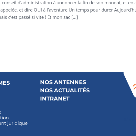
onseil d’administration à annoncer la fin de son mandat, et en 
ppelée, et dire OUI à l’aventure Un temps pour durer Aujourd’hui c
s c’est passé si vite ! Et mon sac […]
NOS ANTENNES
MES
NOS ACTUALITÉS
INTRANET
s
tion
Abon
t juridique