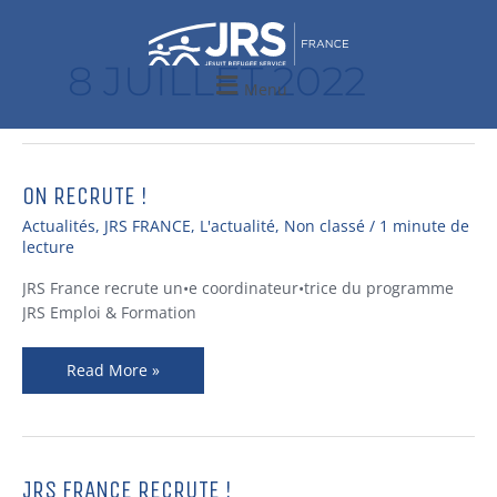
Aller
au
contenu
8 JUILLET 2022
Menu
ON RECRUTE !
On
recrute
Actualités
,
JRS FRANCE
,
L'actualité
,
Non classé
/
1 minute de
!
lecture
JRS France recrute un•e coordinateur•trice du programme
JRS Emploi & Formation
Read More »
JRS FRANCE RECRUTE !
JRS