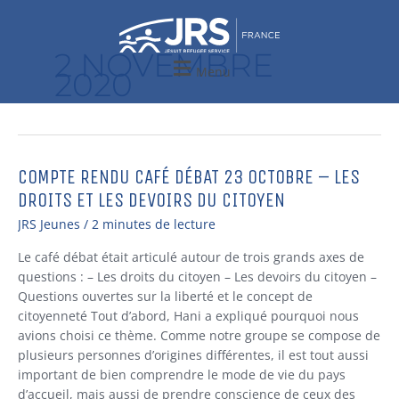
Aller
au
contenu
2 NOVEMBRE
Menu
2020
COMPTE RENDU CAFÉ DÉBAT 23 OCTOBRE – LES
Compte
Rendu
DROITS ET LES DEVOIRS DU CITOYEN
Café
JRS Jeunes
/
2 minutes de lecture
Débat
23
Le café débat était articulé autour de trois grands axes de
octobre
questions : – Les droits du citoyen – Les devoirs du citoyen –
–
Questions ouvertes sur la liberté et le concept de
Les
citoyenneté Tout d’abord, Hani a expliqué pourquoi nous
droits
avions choisi ce thème. Comme notre groupe se compose de
et
plusieurs personnes d’origines différentes, il est tout aussi
les
important de bien comprendre le mode de vie du pays
devoirs
d’accueil, mais aussi de prendre conscience de ceux des