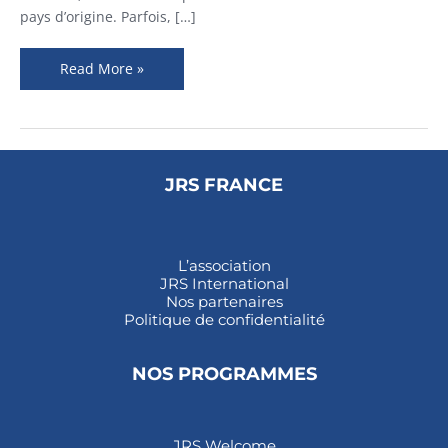
du
pays d’origine. Parfois, […]
citoyen
Read More »
JRS FRANCE
L’association
JRS International
Nos partenaires
Politique de confidentialité
NOS PROGRAMMES
JRS Welcome