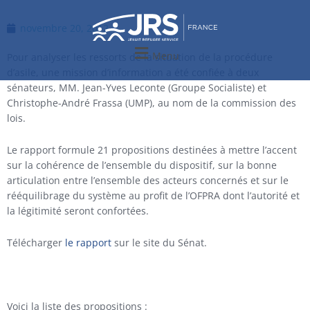
Aller
au
novembre 20, 2012
contenu
Menu
Pour analyser les ressorts de la situation de la procédure
d’asile, une mission d’information a été confiée à deux
sénateurs, MM. Jean-Yves Leconte (Groupe Socialiste) et
Christophe-André Frassa (UMP), au nom de la commission des
lois.
Le rapport formule 21 propositions destinées à mettre l’accent
sur la cohérence de l’ensemble du dispositif, sur la bonne
articulation entre l’ensemble des acteurs concernés et sur le
rééquilibrage du système au profit de l’OFPRA dont l’autorité et
la légitimité seront confortées.
Télécharger
le rapport
sur le site du Sénat.
Voici la liste des propositions :