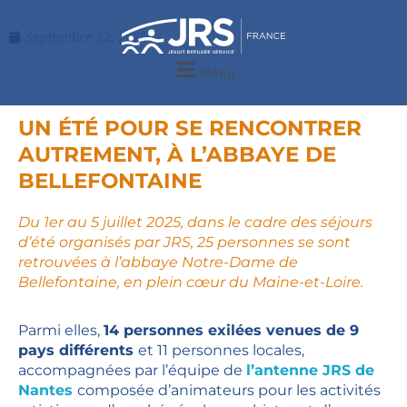
Aller
au
septembre 22, 2025
contenu
Menu
UN ÉTÉ POUR SE RENCONTRER
AUTREMENT, À L’ABBAYE DE
BELLEFONTAINE
Du 1er au 5 juillet 2025, dans le cadre des séjours
d’été organisés par JRS, 25 personnes se sont
retrouvées à l’abbaye Notre-Dame de
Bellefontaine, en plein cœur du Maine-et-Loire.
Parmi elles,
14 personnes exilées venues de 9
pays différents
et 11 personnes locales,
accompagnées par l’équipe de
l’antenne JRS de
Nantes
composée d’animateurs pour les activités