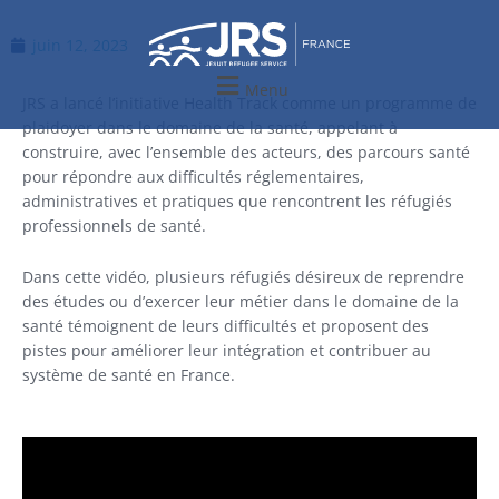
Aller
au
juin 12, 2023
contenu
Menu
JRS a lancé l’initiative Health Track comme un programme de
plaidoyer dans le domaine de la santé, appelant à
construire, avec l’ensemble des acteurs, des parcours santé
pour répondre aux difficultés réglementaires,
administratives et pratiques que rencontrent les réfugiés
professionnels de santé.
Dans cette vidéo, plusieurs réfugiés désireux de reprendre
des études ou d’exercer leur métier dans le domaine de la
santé témoignent de leurs difficultés et proposent des
pistes pour améliorer leur intégration et contribuer au
système de santé en France.