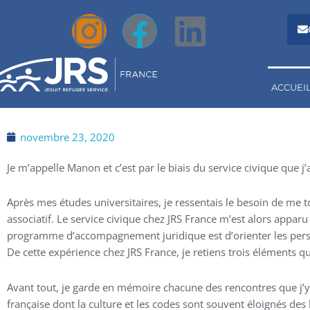
I
F
L
Aller
au
n
a
i
contenu
s
c
n
ACCUEI
t
e
k
novembre 23, 2020
a
b
e
Je m’appelle Manon et c’est par le biais du service civique que j
g
o
d
Après mes études universitaires, je ressentais le besoin de me t
r
o
i
associatif. Le service civique chez JRS France m’est alors appar
programme d’accompagnement juridique est d’orienter les per
a
k
n
De cette expérience chez JRS France, je retiens trois éléments q
m
Avant tout, je garde en mémoire chacune des rencontres que j’y 
française dont la culture et les codes sont souvent éloignés des l