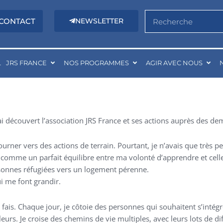
Rechercher
CONTACT
NEWSLETTER
L
JRS FRANCE
NOS PROGRAMMES
AGIR AVEC NOUS
’ai découvert l’association JRS France et ses actions auprès des de
ourner vers des actions de terrain. Pourtant, je n’avais que très p
u comme un parfait équilibre entre ma volonté d’apprendre et cell
sonnes réfugiées vers un logement pérenne.
ui me font grandir.
fais. Chaque jour, je côtoie des personnes qui souhaitent s’intég
eurs. Je croise des chemins de vie multiples, avec leurs lots de di