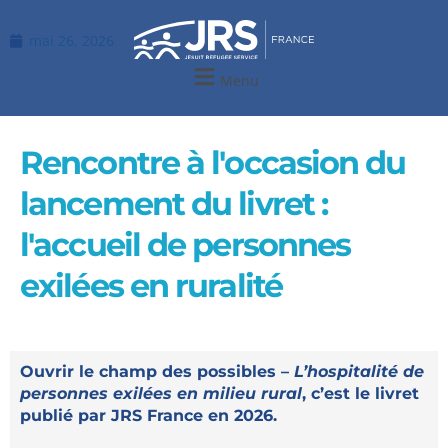
Aller
au
mai 26, 2026
contenu
Menu
Rencontre à l'occasion du
lancement du livret :
l'accueil de personnes
exilées en ruralité
Ouvrir le champ des possibles –
L’hospitalité de
personnes exilées en milieu rural
, c’est le livret
publié par JRS France en 2026.