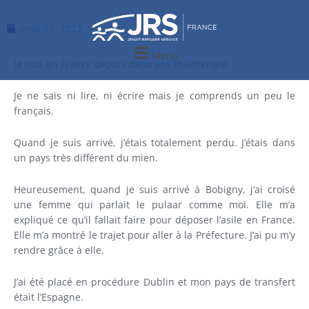
Aller
au
août 23, 2023
contenu
Menu
Je suis en France depuis deux ans maintenant.
Je ne sais ni lire, ni écrire mais je comprends un peu le
français.
Quand je suis arrivé, j’étais totalement perdu. J’étais dans
un pays très différent du mien.
Heureusement, quand je suis arrivé à Bobigny, j’ai croisé
une femme qui parlait le pulaar comme moi. Elle m’a
expliqué ce qu’il fallait faire pour déposer l’asile en France.
Elle m’a montré le trajet pour aller à la Préfecture. J’ai pu m’y
rendre grâce à elle.
J’ai été placé en procédure Dublin et mon pays de transfert
était l’Espagne.