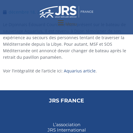
Aller
au
décembre 18, 2018
contenu
Menu
Le Dijonnais Édouard Courcelle était présent sur le bateau de
sauvetage Aquarius, il est revenu à Dijon témoigner de son
expérience au secours des personnes tentant de traverser la
Méditerranée depuis la Libye. Pour autant, MSF et SOS
Méditerranée ont annoncé devoir changer de bateau après le
retrait du pavillon panaméen.
Voir l’intégralité de l’article ici:
Aquarius article
.
JRS FRANCE
L’association
JRS International