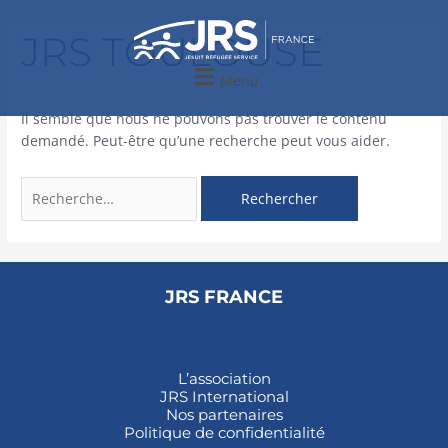
Aller
Rechercher :
au
JRS TOULOUSE
contenu
Menu
Il semble que nous ne pouvons pas trouver le contenu
demandé. Peut-être qu’une recherche peut vous aider.
JRS FRANCE
L’association
JRS International
Nos partenaires
Politique de confidentialité