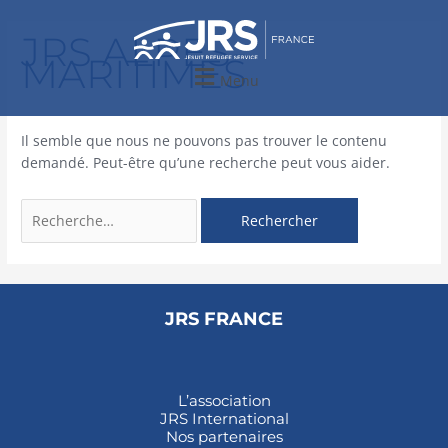
Aller
Rechercher :
au
JRS ALPES-
contenu
MARITIMES
Menu
Il semble que nous ne pouvons pas trouver le contenu
demandé. Peut-être qu’une recherche peut vous aider.
JRS FRANCE
L’association
JRS International
Nos partenaires