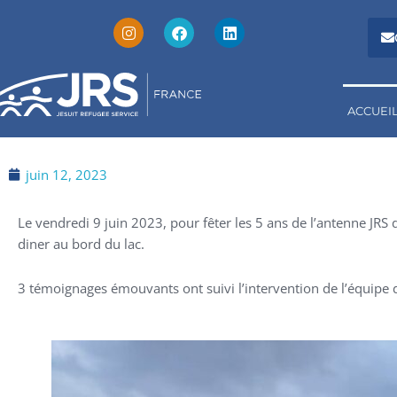
I
F
L
Aller
n
a
i
au
s
c
n
t
e
k
contenu
a
b
e
g
o
d
r
o
i
a
k
n
ACCUEI
m
juin 12, 2023
Le vendredi 9 juin 2023, pour fêter les 5 ans de l’antenne JRS 
diner au bord du lac.
3 témoignages émouvants ont suivi l’intervention de l’équipe d