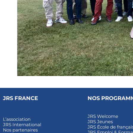
JRS FRANCE
NOS PROGRAM
JRS Welcome
L’association
JRS Jeunes
JRS International
JRS École de françai
Nos partenaires
JRS Emploi & Forma