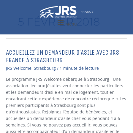
Aller
au
contenu
5 FÉVRIER 2018
Menu
ACCUEILLEZ UN DEMANDEUR D’ASILE AVEC JRS
ACCUEILLEZ
UN
FRANCE À STRASBOURG !
DEMANDEUR
JRS Welcome
,
Strasbourg
/
1 minute de lecture
D’ASILE
AVEC
Le programme JRS Welcome débarque à Strasbourg ! Une
JRS
association liée aux Jésuites veut connecter les particuliers
FRANCE
et les demandeurs d’asile en mal de logement, tout en
À
encadrant cette « expérience de rencontre réciproque. » Les
STRASBOURG
premiers participants à Strasbourg sont plus
!
qu’enthousiastes. Rejoignez l’équipe de bénévoles, et
accueillez un demandeur d’asile chez vous pendant 4 à 6
semaines. Si vous ne pouvez pas accueillir, vous pouvez
aussi être accompagnateur d’un demandeur d’asile en le