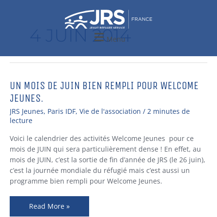
Aller
au
contenu
4 JUIN 2014
Menu
UN MOIS DE JUIN BIEN REMPLI POUR WELCOME
Un
mois
JEUNES.
de
JRS Jeunes
,
Paris IDF
,
Vie de l'association
/
2 minutes de
juin
lecture
bien
rempli
Voici le calendrier des activités Welcome Jeunes pour ce
pour
mois de JUIN qui sera particulièrement dense ! En effet, au
Welcome
mois de JUIN, c’est la sortie de fin d’année de JRS (le 26 juin),
Jeunes.
c’est la journée mondiale du réfugié mais c’est aussi un
programme bien rempli pour Welcome Jeunes.
Read More »