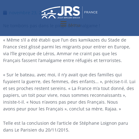
Aller
au
novembre 23, 2015
contenu
Menu
Ne tombons pas dans le piège de l’amalgame !
« Même s’il a été établi que l’un des kamikazes du Stade de
France s’est glissé parmi les migrants pour entrer en Europe,
via l’île grecque de Léros, Ammar ne craint pas que les
Français fassent l’amalgame entre réfugiés et terroristes.
« Sur le bateau, avec moi, il n’y avait que des familles qui
fuyaient la guerre, des femmes, des enfants… », précise-t-il. Lui
et ses proches restent sereins. « La France m’a tout donné, des
papiers, un toit pour vivre, nous sommes reconnaissants »,
insiste-t-il. « Nous n’avons pas peur des Français. Nous
avons peur pour les Français », conclut sa mère, Rajaa. »
Telle est la conclusion de l’article de Stéphane Loignon paru
dans Le Parisien du 20/11/2015.