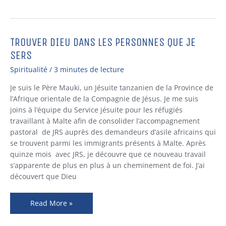
TROUVER DIEU DANS LES PERSONNES QUE JE
Trouver
Dieu
SERS
dans
Spiritualité
/
3 minutes de lecture
les
personnes
Je suis le Père Mauki, un Jésuite tanzanien de la Province de
que
l’Afrique orientale de la Compagnie de Jésus. Je me suis
je
joins à l’équipe du Service jésuite pour les réfugiés
sers
travaillant à Malte afin de consolider l’accompagnement
pastoral de JRS auprès des demandeurs d’asile africains qui
se trouvent parmi les immigrants présents à Malte. Après
quinze mois avec JRS, je découvre que ce nouveau travail
s’apparente de plus en plus à un cheminement de foi. J’ai
découvert que Dieu
Read More »