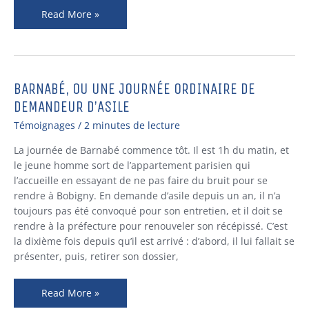
Read More »
BARNABÉ, OU UNE JOURNÉE ORDINAIRE DE
Barnabé,
ou
DEMANDEUR D’ASILE
une
Témoignages
/
2 minutes de lecture
journée
ordinaire
La journée de Barnabé commence tôt. Il est 1h du matin, et
de
le jeune homme sort de l’appartement parisien qui
demandeur
l’accueille en essayant de ne pas faire du bruit pour se
d’asile
rendre à Bobigny. En demande d’asile depuis un an, il n’a
toujours pas été convoqué pour son entretien, et il doit se
rendre à la préfecture pour renouveler son récépissé. C’est
la dixième fois depuis qu’il est arrivé : d’abord, il lui fallait se
présenter, puis, retirer son dossier,
Read More »