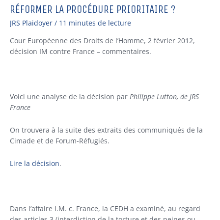
RÉFORMER LA PROCÉDURE PRIORITAIRE ?
Réformer
la
JRS Plaidoyer
/
11 minutes de lecture
procédure
prioritaire
Cour Européenne des Droits de l’Homme, 2 février 2012,
?
décision IM contre France – commentaires.
Voici une analyse de la décision par
Philippe Lutton, de JRS
France
On trouvera à la suite des extraits des communiqués de la
Cimade et de Forum-Réfugiés.
Lire la décision
.
Dans l’affaire I.M. c. France, la CEDH a examiné, au regard
des articles 3 (interdiction de la torture et des peines ou