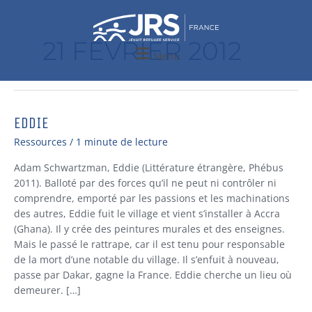
Aller
au
contenu
21 FÉVRIER 2012
Menu
EDDIE
Eddie
Ressources
/
1 minute de lecture
Adam Schwartzman, Eddie (Littérature étrangère, Phébus
2011). Balloté par des forces qu’il ne peut ni contrôler ni
comprendre, emporté par les passions et les machinations
des autres, Eddie fuit le village et vient s’installer à Accra
(Ghana). Il y crée des peintures murales et des enseignes.
Mais le passé le rattrape, car il est tenu pour responsable
de la mort d’une notable du village. Il s’enfuit à nouveau,
passe par Dakar, gagne la France. Eddie cherche un lieu où
demeurer. […]